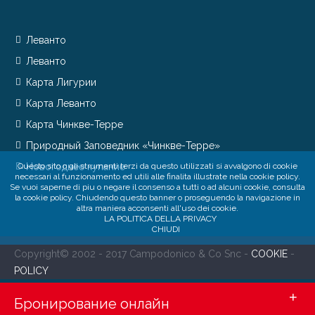
Леванто
Леванто
Карта Лигурии
Карта Леванто
Карта Чинкве-Терре
Природный Заповедник «Чинкве-Терре»
Questo sito o gli strumenti terzi da questo utilizzati si avvalgono di cookie
Новогоднее купание
necessari al funzionamento ed utili alle finalita illustrate nella cookie policy.
Se vuoi saperne di piu o negare il consenso a tutti o ad alcuni cookie, consulta
la cookie policy. Chiudendo questo banner o proseguendo la navigazione in
altra maniera acconsenti all'uso dei cookie.
LA POLITICA DELLA PRIVACY
CHIUDI
Copyright© 2002 - 2017 Campodonico & Co Snc -
COOKIE
-
POLICY
+
Бронирование онлайн