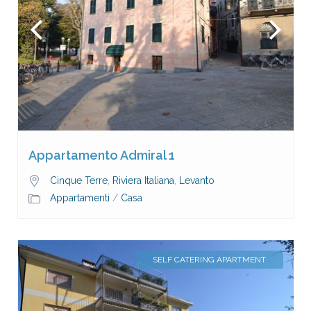
Appartamento Admiral 1
Cinque Terre
,
Riviera Italiana
,
Levanto
Appartamenti
/
Casa
SELF CATERING APARTMENT