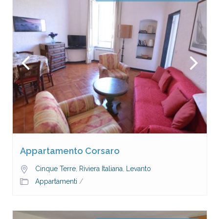
Appartamento Corsaro
Cinque Terre
,
Riviera Italiana
,
Levanto
Appartamenti
/