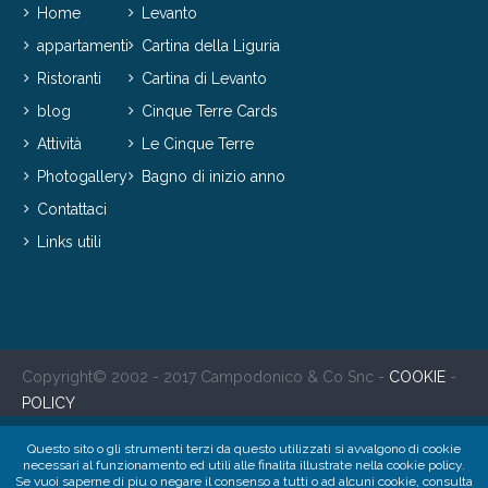
Home
Levanto
appartamenti
Cartina della Liguria
Ristoranti
Cartina di Levanto
blog
Cinque Terre Cards
Attività
Le Cinque Terre
Photogallery
Bagno di inizio anno
Contattaci
Links utili
Copyright© 2002 - 2017 Campodonico & Co Snc -
COOKIE
-
POLICY
Questo sito o gli strumenti terzi da questo utilizzati si avvalgono di cookie
necessari al funzionamento ed utili alle finalita illustrate nella cookie policy.
Se vuoi saperne di piu o negare il consenso a tutti o ad alcuni cookie, consulta