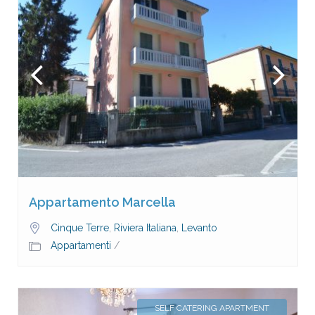
Appartamento Marcella
Cinque Terre
,
Riviera Italiana
,
Levanto
Appartamenti
/
SELF CATERING APARTMENT