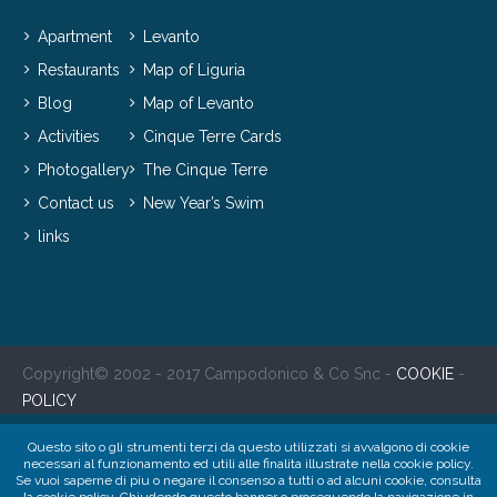
Apartment
Levanto
Restaurants
Map of Liguria
Blog
Map of Levanto
Activities
Cinque Terre Cards
Photogallery
The Cinque Terre
Contact us
New Year’s Swim
links
Copyright© 2002 - 2017 Campodonico & Co Snc -
COOKIE
-
POLICY
Questo sito o gli strumenti terzi da questo utilizzati si avvalgono di cookie
necessari al funzionamento ed utili alle finalita illustrate nella cookie policy.
Se vuoi saperne di piu o negare il consenso a tutti o ad alcuni cookie, consulta