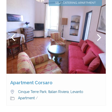
SELF CATERING APARTMENT
Apartment Corsaro
Cinque Terre Park
,
Italian Riviera
,
Levanto
Apartment
/