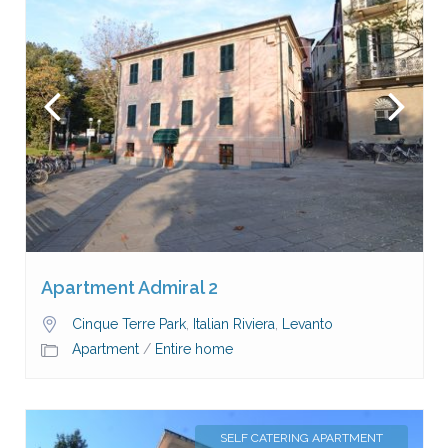
Apartment Admiral 2
Cinque Terre Park
,
Italian Riviera
,
Levanto
Apartment
/
Entire home
SELF CATERING APARTMENT