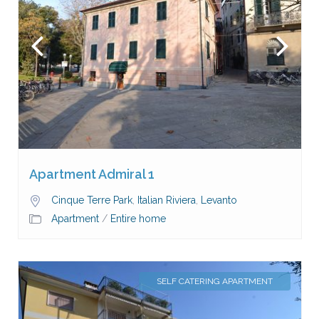
Apartment Admiral 1
Cinque Terre Park
,
Italian Riviera
,
Levanto
Apartment
/
Entire home
SELF CATERING APARTMENT